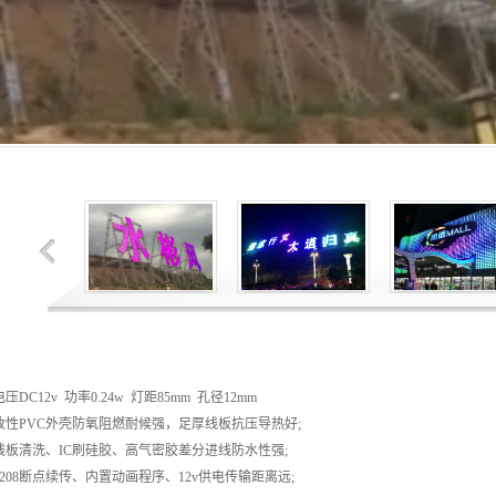
DC12v 功率0.24w 灯距85mm 孔径12mm
改性PVC外壳防氧阻燃耐候强，足厚线板抗压导热好;
线板清洗、IC刷硅胶、高气密胶差分进线防水性强;
208断点续传、内置动画程序、12v供电传输距离远;