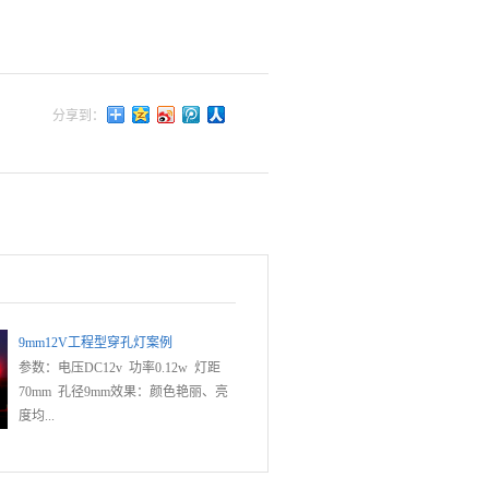
分享到：
9mm12V工程型穿孔灯案例
参数：电压DC12v 功率0.12w 灯距
70mm 孔径9mm效果：颜色艳丽、亮
度均...
匀、侧角度大、8000H稳定效果;材