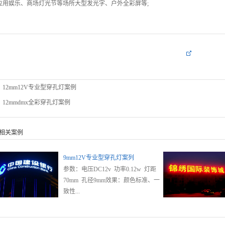
应用娱乐、商场灯光节等场所大型发光字、户外全彩屏等;
：
12mm12V专业型穿孔灯案例
：
12mmdmx全彩穿孔灯案例
相关案例
9mm12V专业型穿孔灯案列
参数：电压DC12v 功率0.12w 灯距
70mm 孔径9mm效果：颜色标准、一
致性...
好、任意视角、12000H稳定效果;材