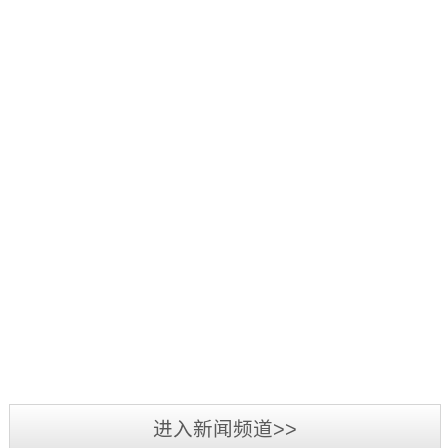
好：
项
品
三
1
辞
活
源
日
旧
2019
动
彩
至
迎
年
中，
光
3
新，
5
我
电
日，
新
月
司
参
第
2019
春
7
荣
加
三
年
将
日-12
获
2019
第
届
广
至，
日，
“行
年
二
标
州
转
第
业
3
届
识
LED
眼
十
最
月
标
文
展
已
五
我
具
3
识
化
览
到
届
司
影
日-6
文
2018
周
会
充
中
在
响
日，
化
年
暨
圆
满
国
2018
力
备
周
三
深
满
希
（深
年
供
受
“标
源
圳
落
望
圳）
度
应
业
准
彩
市
幕，
的
进入新闻频道>>
国
全
商”
界
技
光
标