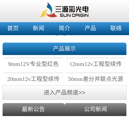
首页
新闻
简介
产品
联络
产品展示
9mm12V专业型红色
12mm12v工程型续传
穿孔灯
穿孔灯
20mm12v工程型续传
50mm差分并联点光源
点光源
进入产品频道>>
最新公告
公司新闻
2019