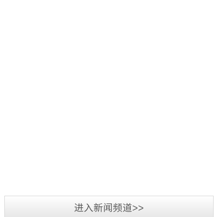
好：
项
品
三
1
辞
活
源
日
旧
2019
动
彩
至
迎
年
中，
光
3
新，
5
我
电
日，
新
月
司
参
第
2019
春
7
荣
加
三
年
将
日-12
获
2019
第
届
广
至，
日，
“行
年
二
标
州
转
第
业
3
届
识
LED
眼
十
最
月
标
文
展
已
五
我
具
3
识
化
览
到
届
司
影
日-6
文
2018
周
会
充
中
在
响
日，
化
年
暨
圆
满
国
2018
力
备
周
三
深
满
希
（深
年
供
受
“标
源
圳
落
望
圳）
度
应
业
准
彩
市
幕，
的
进入新闻频道>>
国
全
商”
界
技
光
标