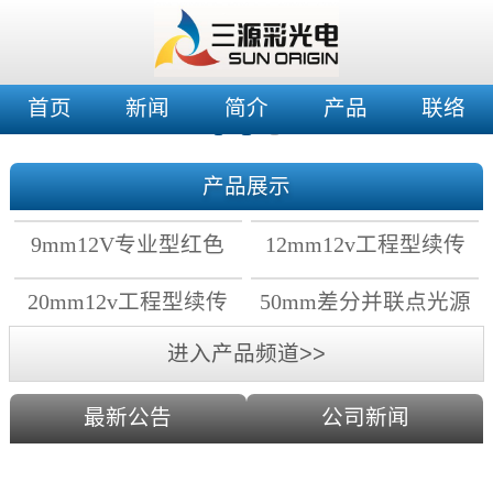
首页
新闻
简介
产品
联络
产品展示
9mm12V专业型红色
12mm12v工程型续传
穿孔灯
穿孔灯
20mm12v工程型续传
50mm差分并联点光源
点光源
进入产品频道>>
最新公告
公司新闻
2019