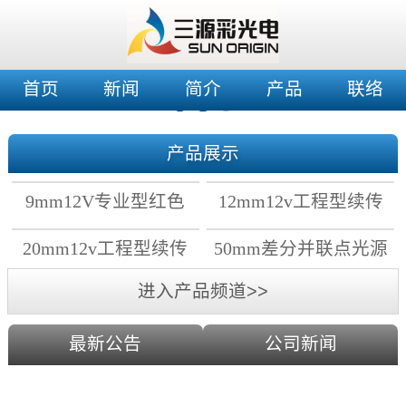
首页
新闻
简介
产品
联络
产品展示
9mm12V专业型红色
12mm12v工程型续传
穿孔灯
穿孔灯
20mm12v工程型续传
50mm差分并联点光源
点光源
进入产品频道>>
最新公告
公司新闻
2019