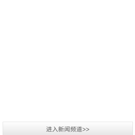
好：
项
品
三
1
辞
活
源
日
旧
2019
动
彩
至
迎
年
中，
光
3
新，
5
我
电
日，
新
月
司
参
第
2019
春
7
荣
加
三
年
将
日-12
获
2019
第
届
广
至，
日，
“行
年
二
标
州
转
第
业
3
届
识
LED
眼
十
最
月
标
文
展
已
五
我
具
3
识
化
览
到
届
司
影
日-6
文
2018
周
会
充
中
在
响
日，
化
年
暨
圆
满
国
2018
力
备
周
三
深
满
希
（深
年
供
受
“标
源
圳
落
望
圳）
度
应
业
准
彩
市
幕，
的
进入新闻频道>>
国
全
商”
界
技
光
标