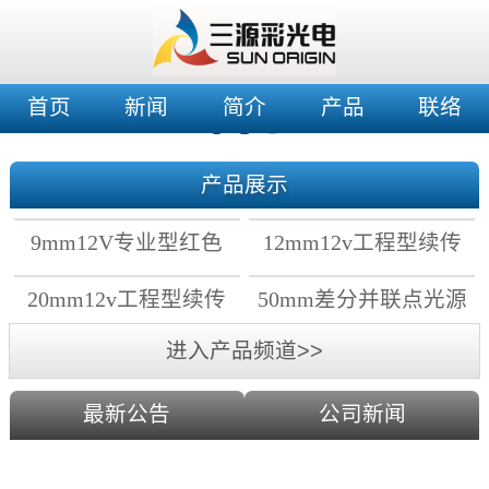
首页
新闻
简介
产品
联络
产品展示
9mm12V专业型红色
12mm12v工程型续传
穿孔灯
穿孔灯
20mm12v工程型续传
50mm差分并联点光源
点光源
进入产品频道>>
最新公告
公司新闻
2019