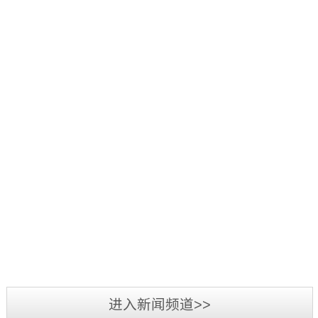
好：
项
品
三
1
辞
活
源
日
旧
2019
动
彩
至
迎
年
中，
光
3
新，
5
我
电
日，
新
月
司
参
第
2019
春
7
荣
加
三
年
将
日-12
获
2019
第
届
广
至，
日，
“行
年
二
标
州
转
第
业
3
届
识
LED
眼
十
最
月
标
文
展
已
五
我
具
3
识
化
览
到
届
司
影
日-6
文
2018
周
会
充
中
在
响
日，
化
年
暨
圆
满
国
2018
力
备
周
三
深
满
希
（深
年
供
受
“标
源
圳
落
望
圳）
度
应
业
准
彩
市
幕，
的
进入新闻频道>>
国
全
商”
界
技
光
标