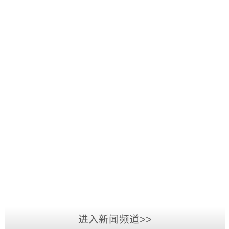
好：
项
品
三
1
辞
活
源
日
旧
2019
动
彩
至
迎
年
中，
光
3
新，
5
我
电
日，
新
月
司
参
第
2019
春
7
荣
加
三
年
将
日-12
获
2019
第
届
广
至，
日，
“行
年
二
标
州
转
第
业
3
届
识
LED
眼
十
最
月
标
文
展
已
五
我
具
3
识
化
览
到
届
司
影
日-6
文
2018
周
会
充
中
在
响
日，
化
年
暨
圆
满
国
2018
力
备
周
三
深
满
希
（深
年
供
受
“标
源
圳
落
望
圳）
度
应
业
准
彩
市
幕，
的
进入新闻频道>>
国
全
商”
界
技
光
标