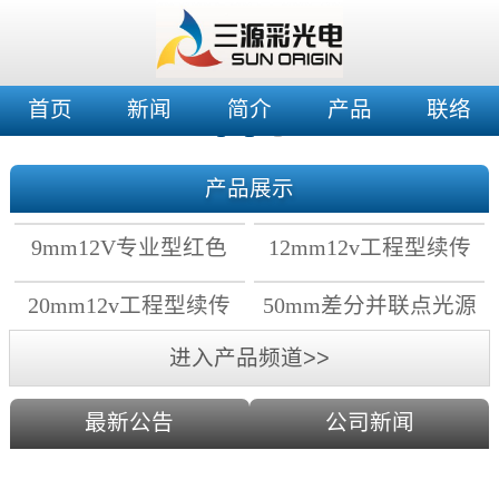
首页
新闻
简介
产品
联络
产品展示
9mm12V专业型红色
12mm12v工程型续传
穿孔灯
穿孔灯
20mm12v工程型续传
50mm差分并联点光源
点光源
进入产品频道>>
最新公告
公司新闻
2019