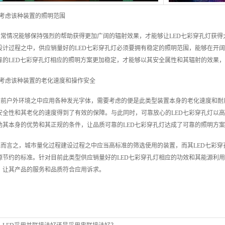
.考虑该种装置的照明范围
通常情况能够保持强烈的帮助获得更加广阔的辐射效果，才能够让LED七彩穿孔灯获
设计过程之中，供应销量好的LED七彩穿孔灯必须要拥有稳定的照明范围，能够在开
靠的LED七彩穿孔灯相应的照明方案更加稳定，才能够以其安全属性和其辐射的效果
2.考虑该种装置的老化速度和操作安全
目前户外环境之中应用各种发光字体，需要考虑的便是此类型装置本身的老化速度和耐
安全性和其老化的速度得到了有效的保障。与此同时，可靠放心的LED七彩穿孔灯以
助其本身的优势和其正规的条件，让品质可靠的LED七彩穿孔灯达成了可靠的照明方
总而言之，城市量化过程建设过程之中应当高标准的筛选使用的装置，而其LED七彩
源节约的标准。针对目前此类型供应销量好的LED七彩穿孔灯相应的功效和其能源利
，让其产品的服务和品质符合应用诉求。