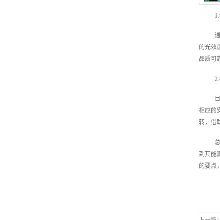
1
的光效
品质可
相应的
转，借
到其能
的要点