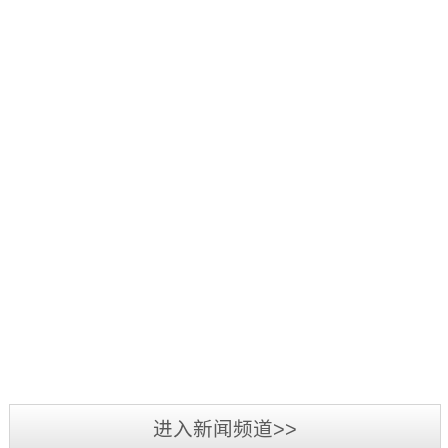
好：
项
品
三
1
辞
活
源
日
旧
2019
动
彩
至
迎
年
中，
光
3
新，
5
我
电
日，
新
月
司
参
第
2019
春
7
荣
加
三
年
将
日-12
获
2019
第
届
广
至，
日，
“行
年
二
标
州
转
第
业
3
届
识
LED
眼
十
最
月
标
文
展
已
五
我
具
3
识
化
览
到
届
司
影
日-6
文
2018
周
会
充
中
在
响
日，
化
年
暨
圆
满
国
2018
力
备
周
三
深
满
希
（深
年
供
受
“标
源
圳
落
望
圳）
度
应
业
准
彩
市
幕，
的
进入新闻频道>>
国
全
商”
界
技
光
标