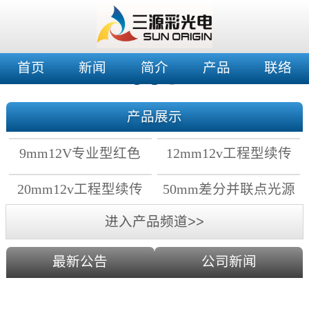
首页
新闻
简介
产品
联络
产品展示
9mm12V专业型红色
12mm12v工程型续传
穿孔灯
穿孔灯
20mm12v工程型续传
50mm差分并联点光源
点光源
进入产品频道>>
最新公告
公司新闻
2019