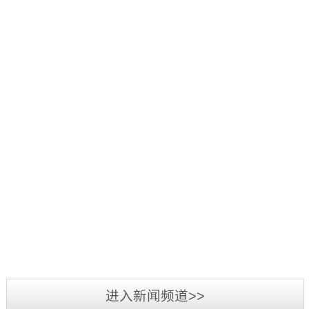
好：
项
品
三
1
辞
活
源
日
旧
2019
动
彩
至
迎
年
中，
光
3
新，
5
我
电
日，
新
月
司
参
第
2019
春
7
荣
加
三
年
将
日-12
获
2019
第
届
广
至，
日，
“行
年
二
标
州
转
第
业
3
届
识
LED
眼
十
最
月
标
文
展
已
五
我
具
3
识
化
览
到
届
司
影
日-6
文
2018
周
会
充
中
在
响
日，
化
年
暨
圆
满
国
2018
力
备
周
三
深
满
希
（深
年
供
受
“标
源
圳
落
望
圳）
度
应
业
准
彩
市
幕，
的
进入新闻频道>>
国
全
商”
界
技
光
标