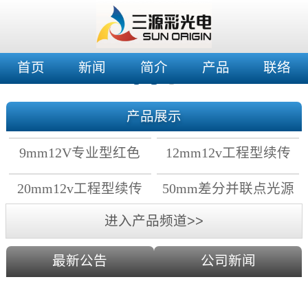
首页
新闻
简介
产品
联络
产品展示
9mm12V专业型红色
12mm12v工程型续传
穿孔灯
穿孔灯
20mm12v工程型续传
50mm差分并联点光源
点光源
进入产品频道>>
最新公告
公司新闻
2019