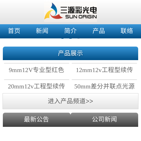
首页
新闻
简介
产品
联络
产品展示
9mm12V专业型红色
12mm12v工程型续传
穿孔灯
穿孔灯
20mm12v工程型续传
50mm差分并联点光源
点光源
进入产品频道>>
最新公告
公司新闻
2019