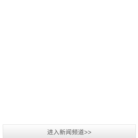
好：
项
品
三
1
辞
活
源
日
旧
2019
动
彩
至
迎
年
中，
光
3
新，
5
我
电
日，
新
月
司
参
第
2019
春
7
荣
加
三
年
将
日-12
获
2019
第
届
广
至，
日，
“行
年
二
标
州
转
第
业
3
届
识
LED
眼
十
最
月
标
文
展
已
五
我
具
3
识
化
览
到
届
司
影
日-6
文
2018
周
会
充
中
在
响
日，
化
年
暨
圆
满
国
2018
力
备
周
三
深
满
希
（深
年
供
受
“标
源
圳
落
望
圳）
度
应
业
准
彩
市
幕，
的
进入新闻频道>>
国
全
商”
界
技
光
标