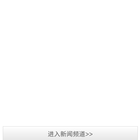
好：
项
品
三
1
辞
活
源
日
旧
2019
动
彩
至
迎
年
中，
光
3
新，
5
我
电
日，
新
月
司
参
第
2019
春
7
荣
加
三
年
将
日-12
获
2019
第
届
广
至，
日，
“行
年
二
标
州
转
第
业
3
届
识
LED
眼
十
最
月
标
文
展
已
五
我
具
3
识
化
览
到
届
司
影
日-6
文
2018
周
会
充
中
在
响
日，
化
年
暨
圆
满
国
2018
力
备
周
三
深
满
希
（深
年
供
受
“标
源
圳
落
望
圳）
度
应
业
准
彩
市
幕，
的
进入新闻频道>>
国
全
商”
界
技
光
标