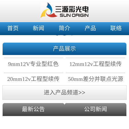
首页
新闻
简介
产品
联络
产品展示
9mm12V专业型红色
12mm12v工程型续传
穿孔灯
穿孔灯
20mm12v工程型续传
50mm差分并联点光源
点光源
进入产品频道>>
最新公告
公司新闻
2019