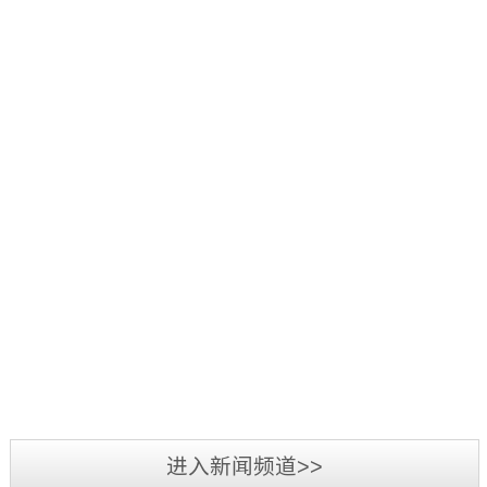
好：
项
品
三
1
辞
活
源
日
旧
2019
动
彩
至
迎
年
中，
光
3
新，
5
我
电
日，
新
月
司
参
第
2019
春
7
荣
加
三
年
将
日-12
获
2019
第
届
广
至，
日，
“行
年
二
标
州
转
第
业
3
届
识
LED
眼
十
最
月
标
文
展
已
五
我
具
3
识
化
览
到
届
司
影
日-6
文
2018
周
会
充
中
在
响
日，
化
年
暨
圆
满
国
2018
力
备
周
三
深
满
希
（深
年
供
受
“标
源
圳
落
望
圳）
度
应
业
准
彩
市
幕，
的
进入新闻频道>>
国
全
商”
界
技
光
标