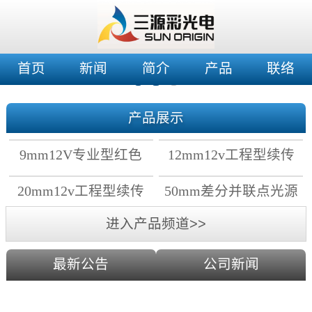
首页
新闻
简介
产品
联络
产品展示
9mm12V专业型红色
12mm12v工程型续传
穿孔灯
穿孔灯
20mm12v工程型续传
50mm差分并联点光源
点光源
进入产品频道>>
最新公告
公司新闻
2019