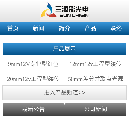
首页
新闻
简介
产品
联络
产品展示
9mm12V专业型红色
12mm12v工程型续传
穿孔灯
穿孔灯
20mm12v工程型续传
50mm差分并联点光源
点光源
进入产品频道>>
最新公告
公司新闻
2019