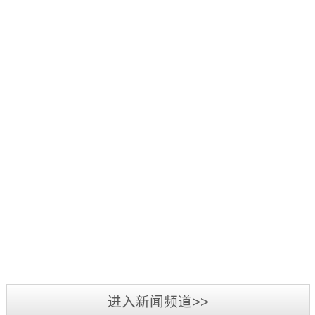
好：
项
品
三
1
辞
活
源
日
旧
2019
动
彩
至
迎
年
中，
光
3
新，
5
我
电
日，
新
月
司
参
第
2019
春
7
荣
加
三
年
将
日-12
获
2019
第
届
广
至，
日，
“行
年
二
标
州
转
第
业
3
届
识
LED
眼
十
最
月
标
文
展
已
五
我
具
3
识
化
览
到
届
司
影
日-6
文
2018
周
会
充
中
在
响
日，
化
年
暨
圆
满
国
2018
力
备
周
三
深
满
希
（深
年
供
受
“标
源
圳
落
望
圳）
度
应
业
准
彩
市
幕，
的
进入新闻频道>>
国
全
商”
界
技
光
标