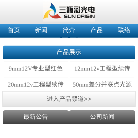
首页
新闻
简介
产品
联络
产品展示
9mm12V专业型红色
12mm12v工程型续传
穿孔灯
穿孔灯
20mm12v工程型续传
50mm差分并联点光源
点光源
进入产品频道>>
最新公告
公司新闻
2019