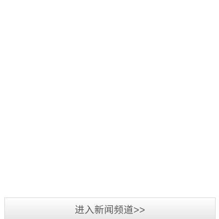
好：
项
品
三
1
辞
活
源
日
旧
2019
动
彩
至
迎
年
中，
光
3
新，
5
我
电
日，
新
月
司
参
第
2019
春
7
荣
加
三
年
将
日-12
获
2019
第
届
广
至，
日，
“行
年
二
标
州
转
第
业
3
届
识
LED
眼
十
最
月
标
文
展
已
五
我
具
3
识
化
览
到
届
司
影
日-6
文
2018
周
会
充
中
在
响
日，
化
年
暨
圆
满
国
2018
力
备
周
三
深
满
希
（深
年
供
受
“标
源
圳
落
望
圳）
度
应
业
准
彩
市
幕，
的
进入新闻频道>>
国
全
商”
界
技
光
标