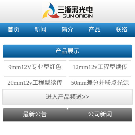
首页
新闻
简介
产品
联络
产品展示
9mm12V专业型红色
12mm12v工程型续传
穿孔灯
穿孔灯
20mm12v工程型续传
50mm差分并联点光源
点光源
进入产品频道>>
最新公告
公司新闻
2019