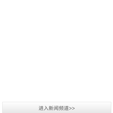
好：
项
品
三
1
辞
活
源
日
旧
2019
动
彩
至
迎
年
中，
光
3
新，
5
我
电
日，
新
月
司
参
第
2019
春
7
荣
加
三
年
将
日-12
获
2019
第
届
广
至，
日，
“行
年
二
标
州
转
第
业
3
届
识
LED
眼
十
最
月
标
文
展
已
五
我
具
3
识
化
览
到
届
司
影
日-6
文
2018
周
会
充
中
在
响
日，
化
年
暨
圆
满
国
2018
力
备
周
三
深
满
希
（深
年
供
受
“标
源
圳
落
望
圳）
度
应
业
准
彩
市
幕，
的
进入新闻频道>>
国
全
商”
界
技
光
标