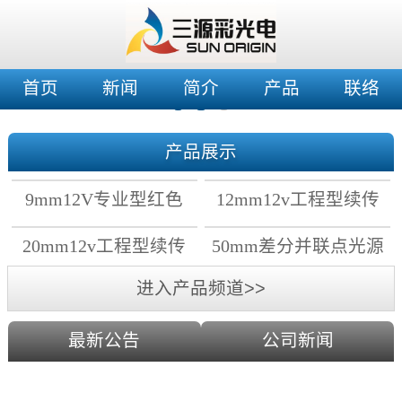
首页
新闻
简介
产品
联络
产品展示
9mm12V专业型红色
12mm12v工程型续传
穿孔灯
穿孔灯
20mm12v工程型续传
50mm差分并联点光源
点光源
进入产品频道>>
最新公告
公司新闻
2019