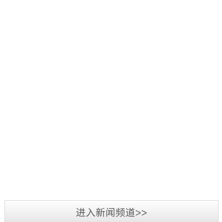
好：
项
品
三
1
辞
活
源
日
旧
2019
动
彩
至
迎
年
中，
光
3
新，
5
我
电
日，
新
月
司
参
第
2019
春
7
荣
加
三
年
将
日-12
获
2019
第
届
广
至，
日，
“行
年
二
标
州
转
第
业
3
届
识
LED
眼
十
最
月
标
文
展
已
五
我
具
3
识
化
览
到
届
司
影
日-6
文
2018
周
会
充
中
在
响
日，
化
年
暨
圆
满
国
2018
力
备
周
三
深
满
希
（深
年
供
受
“标
源
圳
落
望
圳）
度
应
业
准
彩
市
幕，
的
进入新闻频道>>
国
全
商”
界
技
光
标