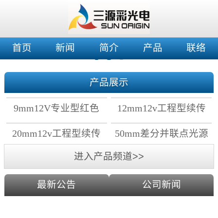
首页
新闻
简介
产品
联络
产品展示
9mm12V专业型红色
12mm12v工程型续传
穿孔灯
穿孔灯
20mm12v工程型续传
50mm差分并联点光源
点光源
进入产品频道>>
最新公告
公司新闻
2019