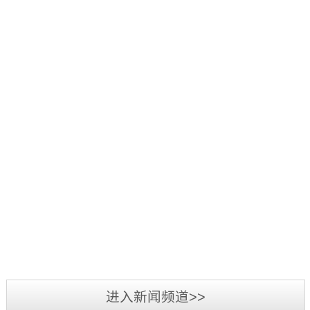
好：
项
品
三
1
辞
活
源
日
旧
2019
动
彩
至
迎
年
中，
光
3
新，
5
我
电
日，
新
月
司
参
第
2019
春
7
荣
加
三
年
将
日-12
获
2019
第
届
广
至，
日，
“行
年
二
标
州
转
第
业
3
届
识
LED
眼
十
最
月
标
文
展
已
五
我
具
3
识
化
览
到
届
司
影
日-6
文
2018
周
会
充
中
在
响
日，
化
年
暨
圆
满
国
2018
力
备
周
三
深
满
希
（深
年
供
受
“标
源
圳
落
望
圳）
度
应
业
准
彩
市
幕，
的
进入新闻频道>>
国
全
商”
界
技
光
标