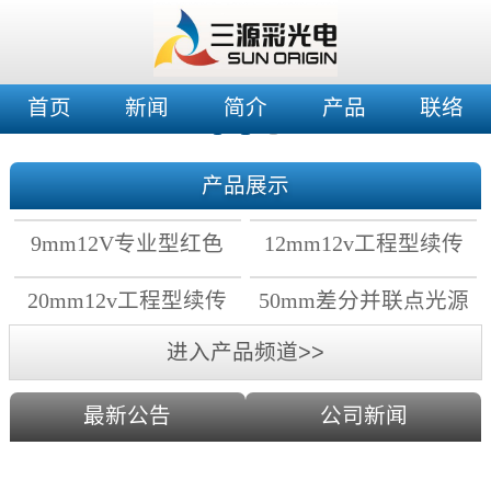
首页
新闻
简介
产品
联络
产品展示
9mm12V专业型红色
12mm12v工程型续传
穿孔灯
穿孔灯
20mm12v工程型续传
50mm差分并联点光源
点光源
进入产品频道>>
最新公告
公司新闻
2019