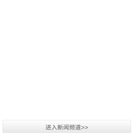
好：
项
品
三
1
辞
活
源
日
旧
2019
动
彩
至
迎
年
中，
光
3
新，
5
我
电
日，
新
月
司
参
第
2019
春
7
荣
加
三
年
将
日-12
获
2019
第
届
广
至，
日，
“行
年
二
标
州
转
第
业
3
届
识
LED
眼
十
最
月
标
文
展
已
五
我
具
3
识
化
览
到
届
司
影
日-6
文
2018
周
会
充
中
在
响
日，
化
年
暨
圆
满
国
2018
力
备
周
三
深
满
希
（深
年
供
受
“标
源
圳
落
望
圳）
度
应
业
准
彩
市
幕，
的
进入新闻频道>>
国
全
商”
界
技
光
标