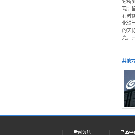
它所
现；
有时
化设
的天
50mm差分并联点光源
光，
其他
LED防水线条灯 2830L
LED防水线条灯 3030B
新闻资讯
产品中