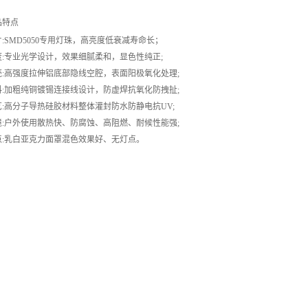
品特点
:SMD5050专用灯珠，高亮度低衰减寿命长；
度:专业光学设计，效果细腻柔和，显色性纯正;
壳:高强度拉伸铝底部隐线空腔，表面阳极氧化处理;
料:加粗纯铜镀锡连接线设计，防虚焊抗氧化防拽扯;
艺:高分子导热硅胶材料整体灌封防水防静电抗UV;
境:户外使用散热快、防腐蚀、高阻燃、耐候性能强;
点:乳白亚克力面罩混色效果好、无灯点。