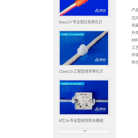
产
芯片
9mm12V专业型红色穿孔灯
亮
外
材
工
环
特
12mm12v工程型续传穿孔灯
6灯24v专业型续传防水模组