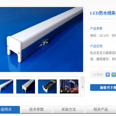
LED防水线条灯
产品参数
电压：
DC24V 
L1000*W40*H45m
产品优势:
乳白亚克力面罩混
观、建筑楼宇、桥梁
分享到：
照明。
产品特点
技术参数
安装方法
相关产品